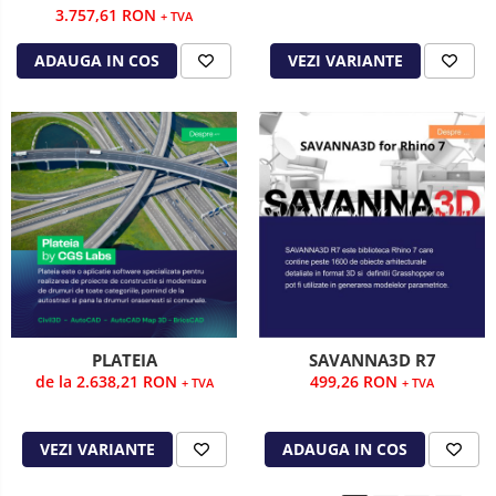
3.757,61 RON
+ TVA
ADAUGA IN COS
VEZI VARIANTE
PLATEIA
SAVANNA3D R7
de la 2.638,21 RON
499,26 RON
+ TVA
+ TVA
VEZI VARIANTE
ADAUGA IN COS