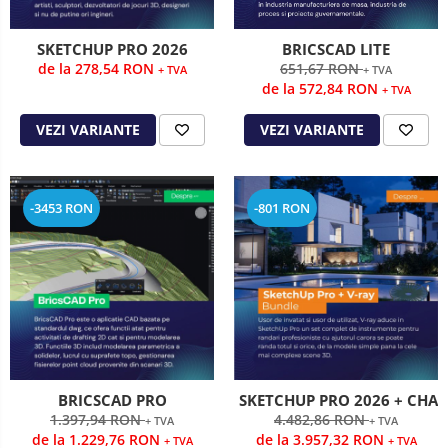
SKETCHUP PRO 2026
BRICSCAD LITE
de la 278,54 RON
651,67 RON
+ TVA
+ TVA
de la 572,84 RON
+ TVA
VEZI VARIANTE
VEZI VARIANTE
-3453 RON
-801 RON
BRICSCAD PRO
SKETCHUP PRO 2026 + CHAO
1.397,94 RON
4.482,86 RON
+ TVA
+ TVA
de la 1.229,76 RON
de la 3.957,32 RON
+ TVA
+ TVA