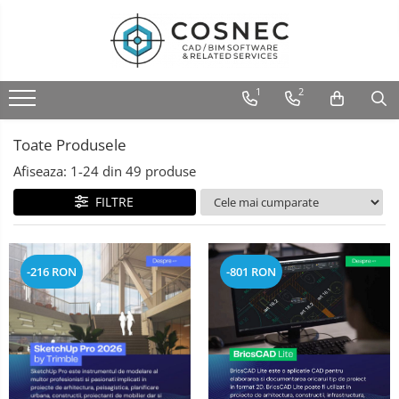
1
2
Toate Produsele
Afiseaza:
1-
24
din
49
produse
FILTRE
-216 RON
-801 RON