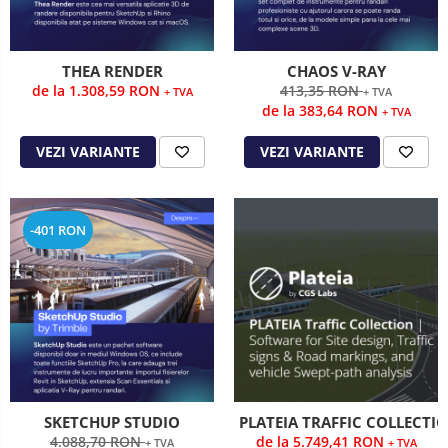
THEA RENDER
CHAOS V-RAY
de la 1.308,59 RON
413,35 RON
+ TVA
+ TVA
de la 383,64 RON
+ TVA
VEZI VARIANTE
VEZI VARIANTE
-401 RON
SKETCHUP STUDIO
PLATEIA TRAFFIC COLLECTI
4.088,70 RON
de la 5.749,41 RON
+ TVA
+ TVA