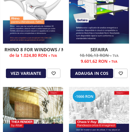
RHINO 8 FOR WINDOWS / MAC
SEFAIRA
de la 1.024,80 RON
10.106,13 RON
+ TVA
+ TVA
9.601,62 RON
+ TVA
VEZI VARIANTE
ADAUGA IN COS
-1666 RON