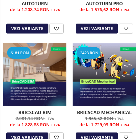
AUTOTURN
AUTOTURN PRO
de la 1.208,74 RON
de la 1.576,62 RON
+ TVA
+ TVA
VEZI VARIANTE
VEZI VARIANTE
-6181 RON
-2423 RON
BRICSCAD BIM
BRICSCAD MECHANICAL
2.081,14 RON
1.965,52 RON
+ TVA
+ TVA
de la 1.828,88 RON
de la 1.729,03 RON
+ TVA
+ TVA
VEZI VARIANTE
VEZI VARIANTE