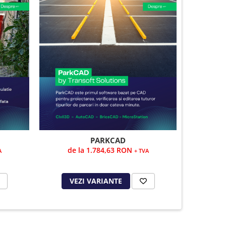
PARKCAD
de la 1.784,63 RON
de 
A
+ TVA
VEZI VARIANTE
VE