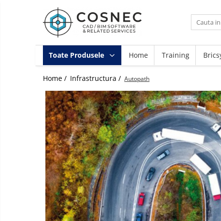
Toate Produsele
Arhitectura / Constructii
Toate Produsele
Home
Training
Brics
Bim 4D/5D
Home /
Infrastructura /
Autopath
Infrastructura
Instalatii MEP/Incendiu
Instruire
Landscape Design
Mecanica
Proiectare Generala
Retele Electrice
Vizualizare