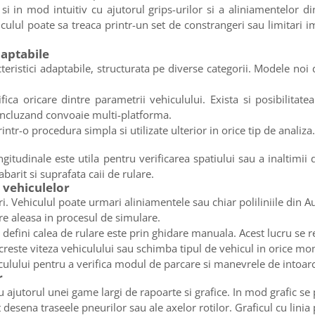
 si in mod intuitiv cu ajutorul grips-urilor si a aliniamentelor
iculul poate sa treaca printr-un set de constrangeri sau limitari 
daptabile
teristici adaptabile, structurata pe diverse categorii. Modele noi 
fica oricare dintre parametrii vehiculului. Exista si posibilitat
 incluzand convoaie multi-platforma.
ntr-o procedura simpla si utilizate ulterior in orice tip de analiza.
ongitudinale este utila pentru verificarea spatiului sau a inaltimii 
abarit si suprafata caii de rulare.
 vehiculelor
. Vehiculul poate urmari aliniamentele sau chiar poliliniile din A
re aleasa in procesul de simulare.
 defini calea de rulare este prin ghidare manuala. Acest lucru se r
reste viteza vehiculului sau schimba tipul de vehicul in orice m
iculului pentru a verifica modul de parcare si manevrele de intoar
r
u ajutorul unei game largi de rapoarte si grafice. In mod grafic se p
 desena traseele pneurilor sau ale axelor rotilor. Graficul cu linia 