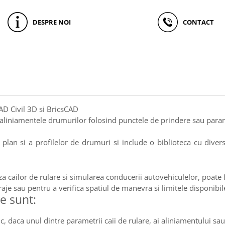
DESPRE NOI
CONTACT
AD Civil 3D si BricsCAD
 aliniamentele drumurilor folosind punctele de prindere sau parame
plan si a profilelor de drumuri si include o biblioteca cu dive
a cailor de rulare si simularea conducerii autovehiculelor, poate fi
 garaje sau pentru a verifica spatiul de manevra si limitele disponib
re sunt:
, daca unul dintre parametrii caii de rulare, ai aliniamentului sau 