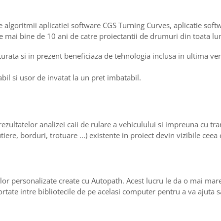
 algoritmii aplicatiei software CGS Turning Curves, aplicatie soft
de mai bine de 10 ani de catre proiectantii de drumuri din toata l
turata si in prezent beneficiaza de tehnologia inclusa in ultima 
il si usor de invatat la un pret imbatabil.
zultatelor analizei caii de rulare a vehiculului si impreuna cu tr
iere, borduri, trotuare ...) existente in proiect devin vizibile cee
or personalizate create cu Autopath. Acest lucru le da o mai mare f
rtate intre bibliotecile de pe acelasi computer pentru a va ajuta 