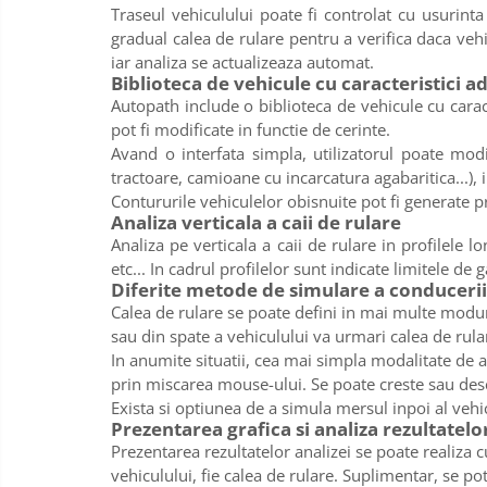
Traseul vehiculului poate fi controlat cu usurinta
gradual calea de rulare pentru a verifica daca veh
iar analiza se actualizeaza automat.
Biblioteca de vehicule cu caracteristici a
Autopath include o biblioteca de vehicule cu carac
pot fi modificate in functie de cerinte.
Avand o interfata simpla, utilizatorul poate modi
tractoare, camioane cu incarcatura agabaritica...),
Contururile vehiculelor obisnuite pot fi generate pri
Analiza verticala a caii de rulare
Analiza pe verticala a caii de rulare in profilele l
etc... In cadrul profilelor sunt indicate limitele de g
Diferite metode de simulare a conducerii
Calea de rulare se poate defini in mai multe moduri
sau din spate a vehiculului va urmari calea de rula
In anumite situatii, cea mai simpla modalitate de a
prin miscarea mouse-ului. Se poate creste sau desc
Exista si optiunea de a simula mersul inpoi al veh
Prezentarea grafica si analiza rezultatelo
Prezentarea rezultatelor analizei se poate realiza c
vehiculului, fie calea de rulare. Suplimentar, se pot