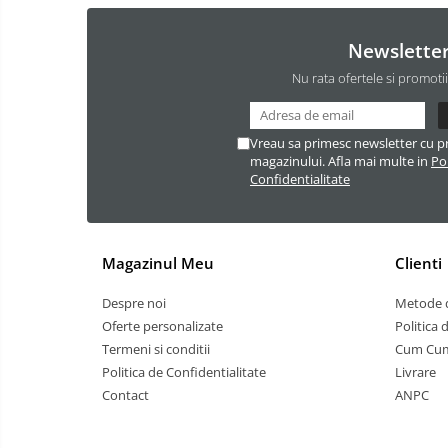
Newslette
Nu rata ofertele si promoti
Vreau sa primesc newsletter cu p
magazinului. Afla mai multe in
Pol
Confidentialitate
Magazinul Meu
Clienti
Despre noi
Metode d
Oferte personalizate
Politica 
Termeni si conditii
Cum Cu
Politica de Confidentialitate
Livrare
Contact
ANPC