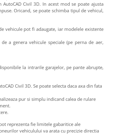
 din AutoCAD Civil 3D. In acest mod se poate ajusta
impuse. Oricand, se poate schimba tipul de vehicul,
de vehicule pot fi adaugate, iar modelele existente
ea de a genera vehicule speciale (pe perna de aer,
disponibile la intrarile garajelor, pe pante abrupte,
utoCAD Civil 3D. Se poate selecta daca axa din fata
ealizeaza pur si simplu indicand calea de rulare
oment.
cere.
ot reprezenta fie limitele gabaritice ale
pneurilor vehiculului va arata cu precizie directia