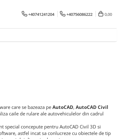
+40741241204
+40756086222
0,00
ftware care se bazeaza pe
AutoCAD
,
AutoCAD Civil
iza caile de rulare ale autovehiculelor din cadrul
sunt special concepute pentru AutoCAD Civil 3D si
oftware, astfel incat sa conlucreze cu obiectele de tip