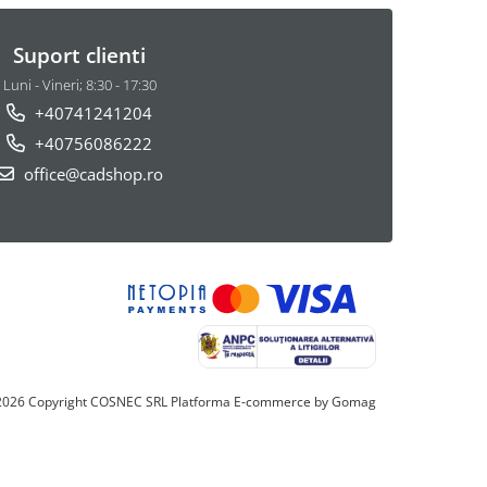
Suport clienti
Luni - Vineri; 8:30 - 17:30
+40741241204
+40756086222
office@cadshop.ro
2026 Copyright COSNEC SRL
Platforma E-commerce by Gomag