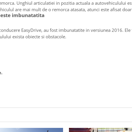
remorca. Unghiul articulatiei in pozitia actuala a autovehiculului e
ehiculul are mai mult de o remorca atasata, atunci este afisat doar 
 este imbunatatita
 conducere EasyDrive, au fost imbunatatite in versiunea 2016. Ele v
culului exista obiecte si obstacole.
e.