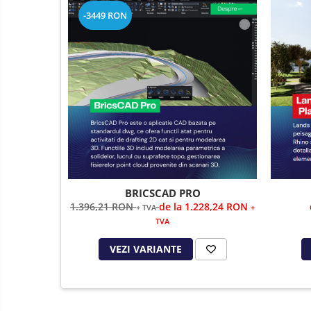
-3449 RON
BRICSCAD PRO
1.396,21 RON
de la 1.228,24 RON
+ TVA
+
TVA
VEZI VARIANTE