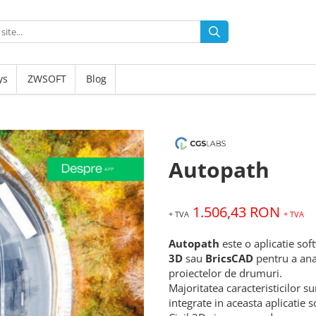
ys
ZWSOFT
Blog
Autopath
1.506,43 RON
+ TVA
+ TVA
Autopath
este o aplicatie so
3D
sau
BricsCAD
pentru a anal
proiectelor de drumuri.
Majoritatea caracteristicilor 
integrate in aceasta aplicatie s