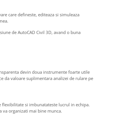
ware care defineste, editeaza si simuleaza
umea.
versiune de AutoCAD Civil 3D, avand o buna
ansparenta devin doua instrumente foarte utile
a ce da valoare suplimentara analizei de rulare pe
lexibilitate si imbunatateste lucrul in echipa.
sa va organizati mai bine munca.