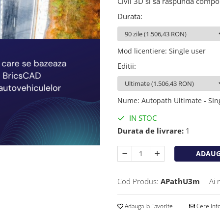
Civil 3D si sa raspunda compo
Durata
:
Mod licentiere
:
Single user
Editii
:
Nume
:
Autopath Ultimate - SIng
IN STOC
Durata de livrare:
1
ADAUG
Cod Produs:
APathU3m
Ai 
Adauga la Favorite
Cere info