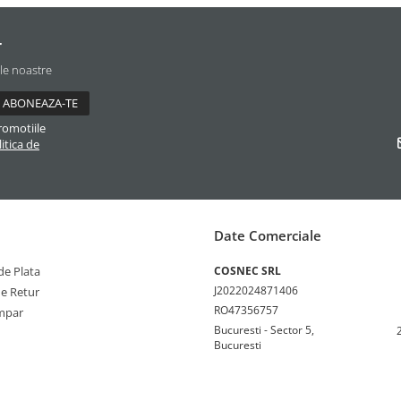
r
ile noastre
romotiile
itica de
Date Comerciale
e Plata
COSNEC SRL
J2022024871406
de Retur
RO47356757
mpar
Bucuresti - Sector 5,
Bucuresti