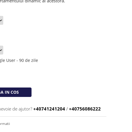
rtamentului dinamic al acestora.
le User - 90 de zile
A IN COS
nevoie de ajutor?
+40741241204
/
+40756086222
rmatii