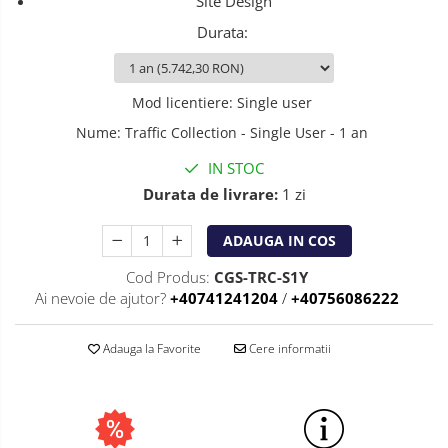
Site Design
Durata
:
Mod licentiere
:
Single user
Nume
:
Traffic Collection - Single User - 1 an
IN STOC
Durata de livrare:
1 zi
ADAUGA IN COS
Cod Produs:
CGS-TRC-S1Y
Ai nevoie de ajutor?
+40741241204
/
+40756086222
Adauga la Favorite
Cere informatii