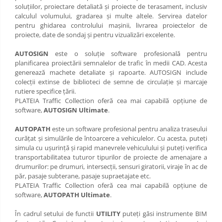
soluțiilor, proiectare detaliată și proiecte de terasament, inclusiv
calculul volumului, gradarea și multe altele. Servirea datelor
pentru ghidarea controlului mașinii, livrarea proiectelor de
proiecte, date de sondaj și pentru vizualizări excelente.
AUTOSIGN
este o soluție software profesională pentru
planificarea proiectării semnalelor de trafic în medii CAD. Acesta
generează machete detaliate și rapoarte. AUTOSIGN include
colecții extinse de biblioteci de semne de circulație și marcaje
rutiere specifice țării.
PLATEIA Traffic Collection oferă cea mai capabilă opțiune de
software,
AUTOSIGN Ultimate
.
AUTOPATH
este un software profesional pentru analiza traseului
curățat și simulările de întoarcere a vehiculelor. Cu acesta, puteți
simula cu ușurință și rapid manevrele vehiculului și puteți verifica
transportabilitatea tuturor tipurilor de proiecte de amenajare a
drumurilor: pe drumuri, intersecții, sensuri giratorii, viraje în ac de
păr, pasaje subterane, pasaje supraetajate etc.
PLATEIA Traffic Collection oferă cea mai capabilă opțiune de
software,
AUTOPATH Ultimate
.
În cadrul setului de functii
UTILITY
puteți găsi instrumente BIM