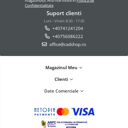
magazinului. Afla mai multe in
Politica de
Confidentialitate
Suport clienti
Luni - Vineri; 8:30 - 17:30
+40741241204
+40756086222
office@cadshop.ro
Magazinul Meu
Clienti
Date Comerciale