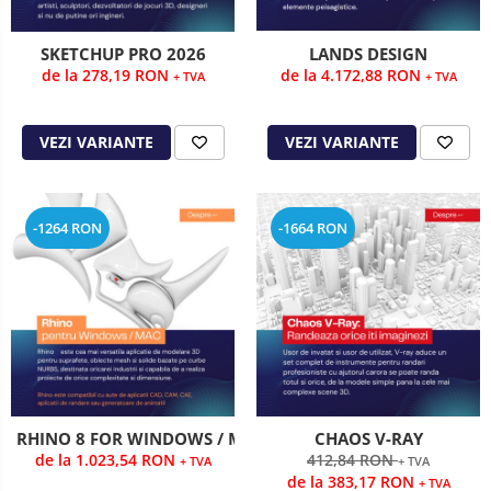
SKETCHUP PRO 2026
LANDS DESIGN
de la 278,19 RON
de la 4.172,88 RON
+ TVA
+ TVA
VEZI VARIANTE
VEZI VARIANTE
-1264 RON
-1664 RON
RHINO 8 FOR WINDOWS / MAC
CHAOS V-RAY
de la 1.023,54 RON
412,84 RON
+ TVA
+ TVA
de la 383,17 RON
+ TVA