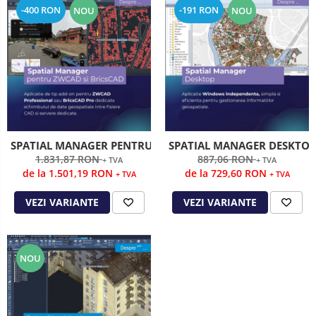
-400 RON
-191 RON
NOU
NOU
SPATIAL MANAGER PENTRU ZWCAD / BRICSCAD / AUTOCA
SPATIAL MANAGER DESKTOP
1.831,87 RON
887,06 RON
+ TVA
+ TVA
de la 1.501,19 RON
de la 729,60 RON
+ TVA
+ TVA
VEZI VARIANTE
VEZI VARIANTE
NOU