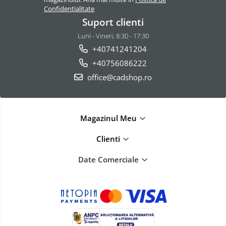
Confidentialitate
Suport clienti
Luni - Vineri; 8:30 - 17:30
+40741241204
+40756086222
office@cadshop.ro
Magazinul Meu
Clienti
Date Comerciale