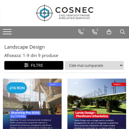
1
2
Landscape Design
Afiseaza:
1-
9
din
9
produse
FILTRE
-216 RON