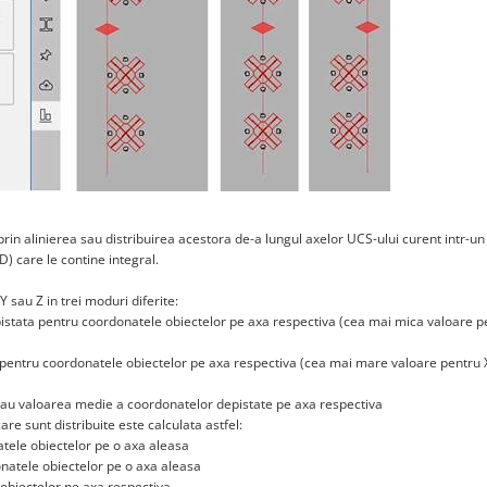
in alinierea sau distribuirea acestora de-a lungul axelor UCS-ului curent intr-un
) care le contine integral.
 sau Z in trei moduri diferite:
pistata pentru coordonatele obiectelor pe axa respectiva (cea mai mica valoare p
 pentru coordonatele obiectelor pe axa respectiva (cea mai mare valoare pentru 
reiau valoarea medie a coordonatelor depistate pe axa respectiva
are sunt distribuite este calculata astfel:
tele obiectelor pe o axa aleasa
natele obiectelor pe o axa aleasa
obiectelor pe axa respectiva