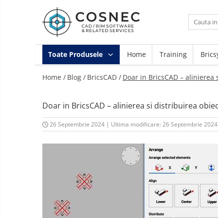
Toate Produsele
Arhitectura / Constructii
Toate Produsele
Home
Training
Brics
Bim 4D/5D
Home /
Blog /
BricsCAD /
Doar in BricsCAD – alinierea 
Infrastructura
Instalatii MEP/Incendiu
Instruire
Doar in BricsCAD – alinierea si distribuirea obi
Landscape Design
26 Septembrie 2024
|
Ultima modificare: 26 Septembrie 2024
Mecanica
Proiectare Generala
Retele Electrice
Vizualizare