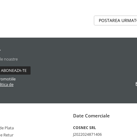
POSTAREA URMA
r
ile noastre
romotiile
itica de
Date Comerciale
e Plata
COSNEC SRL
J2022024871406
de Retur