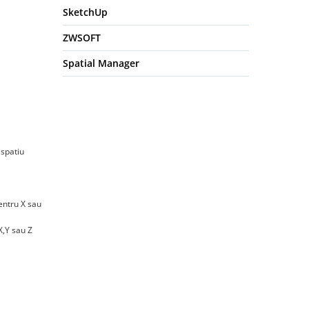
SketchUp
ZWSOFT
Spatial Manager
 spatiu
entru X sau
X,Y sau Z