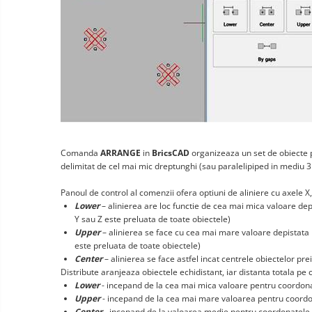
Comanda
ARRANGE
in
BricsCAD
organizeaza un set de obiecte pr
delimitat de cel mai mic dreptunghi (sau paralelipiped in mediu 3D
Panoul de control al comenzii ofera optiuni de aliniere cu axele X,Y
Lower
– alinierea are loc functie de cea mai mica valoare de
Y sau Z este preluata de toate obiectele)
Upper
– alinierea se face cu cea mai mare valoare depistata
este preluata de toate obiectele)
Center
– alinierea se face astfel incat centrele obiectelor p
Distribute aranjeaza obiectele echidistant, iar distanta totala pe c
Lower
- incepand de la cea mai mica valoare pentru coordona
Upper
- incepand de la cea mai mare valoarea pentru coordo
Center
- incepand de la valoarea medie pentru coordonatele 