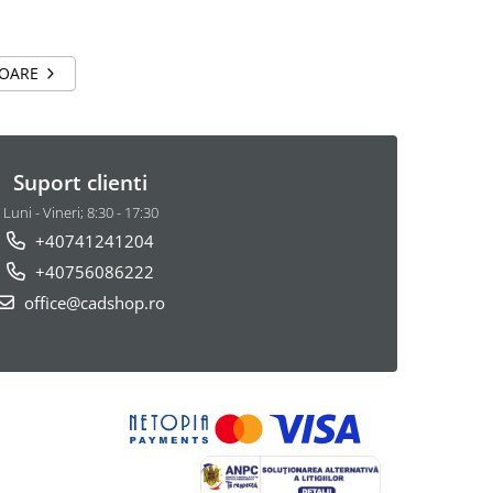
TOARE
Suport clienti
Luni - Vineri; 8:30 - 17:30
+40741241204
+40756086222
office@cadshop.ro