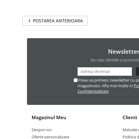
POSTAREA ANTERIOARA
Newslette
Nu rata ofertele si promoti
Vreau sa primesc newsletter cu p
magazinului. Afla mai multe in
Pol
Confidentialitate
Magazinul Meu
Clienti
Despre noi
Metode d
Oferte personalizate
Politica 