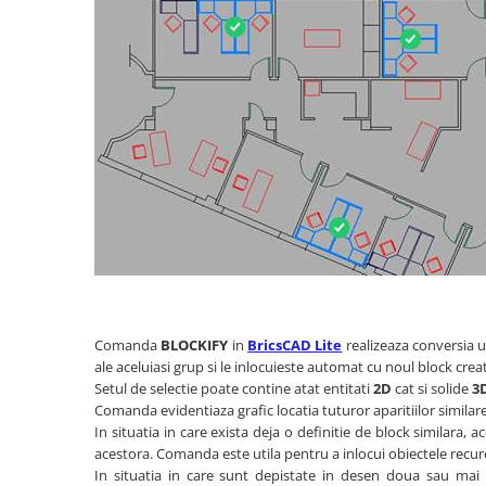
Comanda
BLOCKIFY
in
BricsCAD Lite
realizeaza conversia un
ale aceluiasi grup si le inlocuieste automat cu noul block creat
Setul de selectie poate contine atat entitati
2D
cat si solide
3
Comanda evidentiaza grafic locatia tuturor aparitiilor similar
In situatia in care exista deja o definitie de block similara, 
acestora. Comanda este utila pentru a inlocui obiectele recur
In situatia in care sunt depistate in desen doua sau mai 