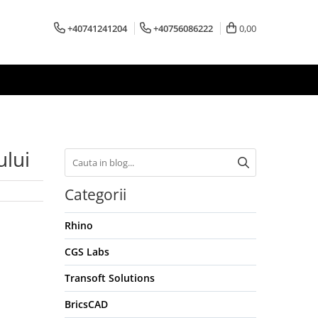
+40741241204
+40756086222
0,00
ului
Categorii
Rhino
CGS Labs
Transoft Solutions
BricsCAD