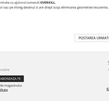
liminate cu ajutorul comenzii
OVERKILL
.
tor sau pe intreg desenul si are drept scop eliminarea geometriei recurente
POSTAREA URMA
noastre
ile magazinului.
litate