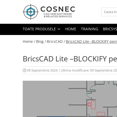
Toate Produsele
Arhitectura / Constructii
TOATE PRODUSELE
HOME
TRAINING
BRICSY
Bim 4D/5D
Home /
Blog /
BricsCAD /
BricsCAD Lite –BLOCKIFY pent
Infrastructura
Instalatii MEP/Incendiu
Instruire
BricsCAD Lite –BLOCKIFY pe
Landscape Design
Mecanica
09 Septembrie 2024
|
Ultima modificare: 09 Septembrie 2
Proiectare Generala
Retele Electrice
Vizualizare