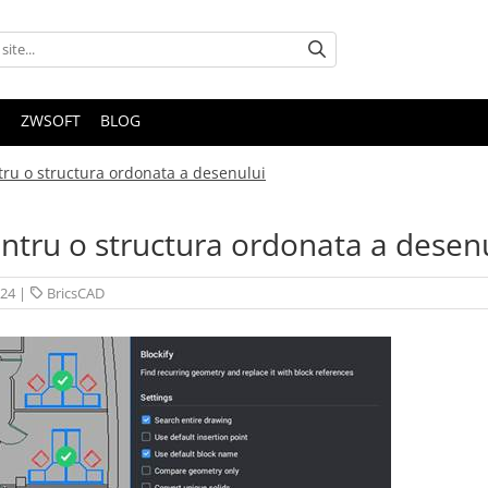
S
ZWSOFT
BLOG
ru o structura ordonata a desenului
ntru o structura ordonata a desen
024
|
BricsCAD