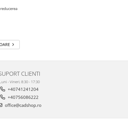
, reducerea
TOARE
SUPORT CLIENTI
Luni - Vineri; 8:30 - 17:30
+40741241204
+40756086222
office@cadshop.ro