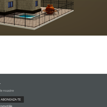
r
ile noastre
romotiile