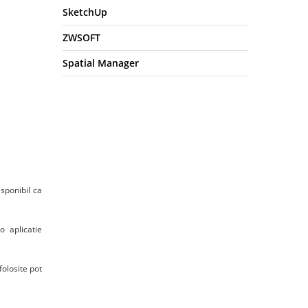
SketchUp
ZWSOFT
Spatial Manager
isponibil ca
o aplicatie
folosite pot
.