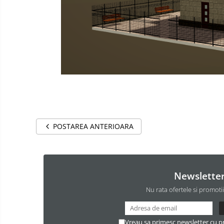
POSTAREA ANTERIOARA
Newslette
Nu rata ofertele si promoti
Vreau sa primesc newsletter cu p