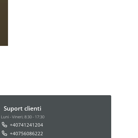
Suport clienti
Luni - Vineri; 8:30 - 17:30
+40741241204
+40756086222