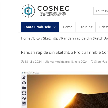
Toate Produsele
Arhitectura / Constructii
Toate Produsele
Home
Training
Brics
Bim 4D/5D
Home /
Blog /
SketchUp /
Randari rapide din SketchUp
Infrastructura
Instalatii MEP/Incendiu
Instruire
Randari rapide din SketchUp Pro cu Trimble Con
Landscape Design
18 Iulie 2024
|
Ultima modificare: 18 Iulie 2024
|
SketchUp
Mecanica
Proiectare Generala
Retele Electrice
Vizualizare