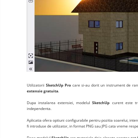
Utilizatorii
SketchUp Pro
care si-au dorit un instrument de ran
extensie gratuita
.
Dupa instalarea extensiei, modelul
SketchUp
curent este tr
independenta.
Aplicatia ofera optiuni configurabile pentru pozitia soarelui, inte
fi introduse de utilizator, in format PNG sau JPG cata vreme resp
Daca modelul
SketchUp
are materiale deja alocate acestea pot fi