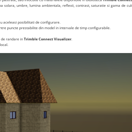
na solara, umbre, lumina ambientala, reflexii, contrast, saturatie si gama de culo
cu aceleasi posibilitati de configurare.
ntre puncte prestabilite din model in intervale de timp configurabile.
i de randare in
Trimble Connect Visualizer
.
local.