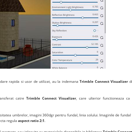
dare rapida si usor de utilizat, au la indemana
Trimble Connect Visualizer
d
ansferat catre
Trimble Connect Visualizer
, care ulterior functioneaza ca 
nsitatea umbrelor, imagini 360dgr pentru fundal, linia solului. Imaginile de fundal 
ecta regula
aspect ratio 2:1
.
 pastrate, sau inlocuite cu materialele disponibile in biblioteca
Trimble Connect