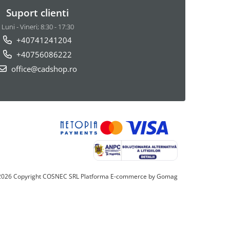
Suport clienti
Luni - Vineri; 8:30 - 17:30
+40741241204
+40756086222
office@cadshop.ro
2026 Copyright COSNEC SRL
Platforma E-commerce by Gomag