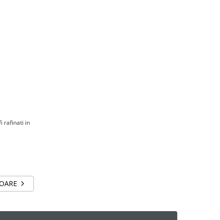
 rafinati in
TOARE