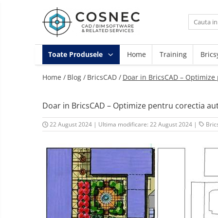
Toate Produsele
Arhitectura / Constructii
Toate Produsele
Home
Training
Brics
Bim 4D/5D
Home /
Blog /
BricsCAD /
Doar in BricsCAD – Optimize 
Infrastructura
Instalatii MEP/Incendiu
Instruire
Doar in BricsCAD – Optimize pentru corectia au
Landscape Design
22 August 2024
|
Ultima modificare: 22 August 2024
|
Bri
Mecanica
Proiectare Generala
Retele Electrice
Vizualizare