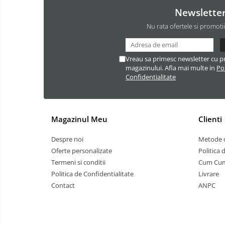
Newslette
Nu rata ofertele si promoti
Vreau sa primesc newsletter cu p
magazinului. Afla mai multe in
Pol
Confidentialitate
Magazinul Meu
Clienti
Despre noi
Metode d
Oferte personalizate
Politica 
Termeni si conditii
Cum Cu
Politica de Confidentialitate
Livrare
Contact
ANPC