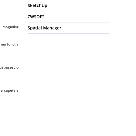
SketchUp
ZWSOFT
a imaginilor
Spatial Manager
enea functia
 depasesc o
re capetele