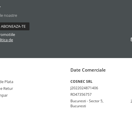
r
ile noastre
romotiile
itica de
Date Comerciale
e Plata
COSNEC SRL
J2022024871406
de Retur
RO47356757
mpar
Bucuresti - Sector 5,
Bucuresti