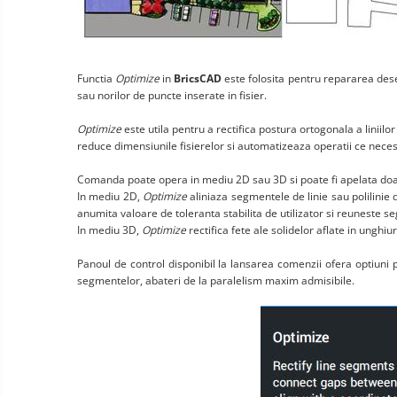
Functia
Optimize
in
BricsCAD
este folosita pentru repararea desen
sau norilor de puncte inserate in fisier.
Optimize
este utila pentru a rectifica postura ortogonala a liniil
reduce dimensiunile fisierelor si automatizeaza operatii ce neces
Comanda poate opera in mediu 2D sau 3D si poate fi apelata doar
In mediu 2D,
Optimize
aliniaza segmentele de linie sau polilinie
anumita valoare de toleranta stabilita de utilizator si reuneste se
In mediu 3D,
Optimize
rectifica fete ale solidelor aflate in unghiu
Panoul de control disponibil la lansarea comenzii ofera optiuni 
segmentelor, abateri de la paralelism maxim admisibile.