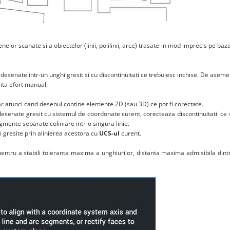
elor scanate si a obiectelor (linii, polilinii, arce) trasate in mod imprecis pe baz
or desenate intr-un unghi gresit si cu discontinuitati ce trebuiesc inchise. De asem
ita efort manual.
 atunci cand desenul contine elemente 2D (sau 3D) ce pot fi corectate.
 desenate gresit cu sistemul de coordonate curent, corecteaza discontinuitati ce
gmente separate coliniare intr-o singura linie.
ri gresite prin alinierea acestora cu
UCS-ul
curent.
pentru a stabili toleranta maxima a unghiurilor, distanta maxima admisibila dint