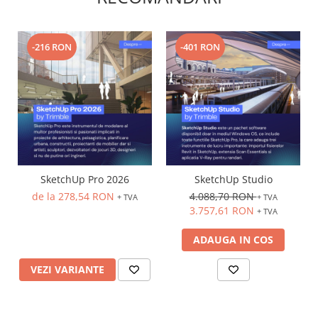
-216 RON
-401 RON
SketchUp Pro 2026
SketchUp Studio
de la 278,54 RON
4.088,70 RON
+ TVA
+ TVA
3.757,61 RON
+ TVA
ADAUGA IN COS
VEZI VARIANTE