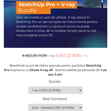
4.482,86 RON
3.957,32 RON
+ TVA
+ TVA
Beneficiati acum de oferta speciala pentru pachetul
SketchUp
Pro
impreuna cu
Chaos V-ray all
- licente valabile pe perioada de
1 an
sau 3 ani
.
Durata
:
Mod licentiere
: