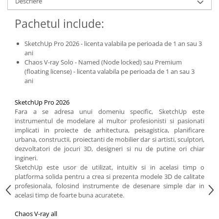
Descriere
Pachetul include:
SketchUp Pro 2026 - licenta valabila pe perioada de 1 an sau 3
ani
Chaos V-ray Solo - Named (Node locked) sau Premium
(floating license) - licenta valabila pe perioada de 1 an sau 3
ani
SketchUp Pro 2026
Fara a se adresa unui domeniu specific, SketchUp este
instrumentul de modelare al multor profesionisti si pasionati
implicati in proiecte de arhitectura, peisagistica, planificare
urbana, constructii, proiectanti de mobilier dar si artisti, sculptori,
dezvoltatori de jocuri 3D, designeri si nu de putine ori chiar
ingineri.
SketchUp este usor de utilizat, intuitiv si in acelasi timp o
platforma solida pentru a crea si prezenta modele 3D de calitate
profesionala, folosind instrumente de desenare simple dar in
acelasi timp de foarte buna acuratete.
Chaos V-ray all