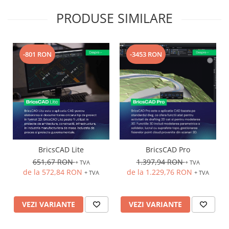
PRODUSE SIMILARE
-801 RON
-3453 RON
BricsCAD Lite
BricsCAD Pro
651,67 RON
1.397,94 RON
+ TVA
+ TVA
de la 572,84 RON
de la 1.229,76 RON
+ TVA
+ TVA
VEZI VARIANTE
VEZI VARIANTE