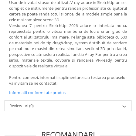
Usor de invatat si usor de utilizat, V-ray aduce in SketchUp un set
complet de instrumente pentru randari profesioniste cu ajutorul
carora se poate randa totul si orice, de la modele simple pana la
cele mai complexe scene 3D.
Versiunea 7 pentru SketchUp 2026 aduce o interfata noua,
reproiectata pentru o viteza mai buna de lucru si un grad de
confort al utilizatorului mai mare. Pe langa asta, biblioteca cu 500
de materiale noi de tip drag&drop, system distribuit de randare
pe mai multe masini din retea simultan, sectiuni 3D prin cladiri,
perspective cu atmosfera realista, functia V-ray Fur pentru a crea
iarba, materiale textile, covoare si randarea VR-ready pentru
dispozitivele de realitate virtuala.
Pentru comenzi, informatii suplimentare sau testarea produselor
va invitam sa ne contactati.
Informatii conformitate produs
Review-uri
(0)
RECOMANDARI