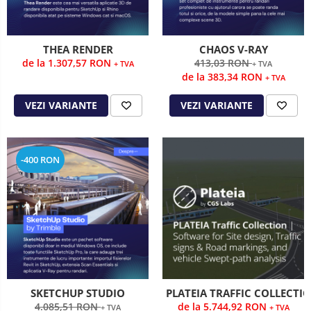
THEA RENDER
CHAOS V-RAY
de la 1.307,57 RON
413,03 RON
+ TVA
+ TVA
de la 383,34 RON
+ TVA
VEZI VARIANTE
VEZI VARIANTE
-400 RON
SKETCHUP STUDIO
PLATEIA TRAFFIC COLLECTI
4.085,51 RON
de la 5.744,92 RON
+ TVA
+ TVA