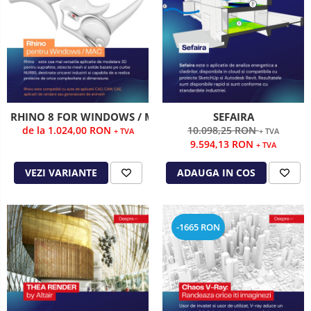
RHINO 8 FOR WINDOWS / MAC
SEFAIRA
de la 1.024,00 RON
10.098,25 RON
+ TVA
+ TVA
9.594,13 RON
+ TVA
VEZI VARIANTE
ADAUGA IN COS
-1665 RON