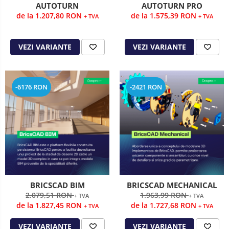
AUTOTURN
AUTOTURN PRO
de la 1.207,80 RON
de la 1.575,39 RON
+ TVA
+ TVA
VEZI VARIANTE
VEZI VARIANTE
-6176 RON
-2421 RON
BRICSCAD BIM
BRICSCAD MECHANICAL
2.079,51 RON
1.963,99 RON
+ TVA
+ TVA
de la 1.827,45 RON
de la 1.727,68 RON
+ TVA
+ TVA
VEZI VARIANTE
VEZI VARIANTE