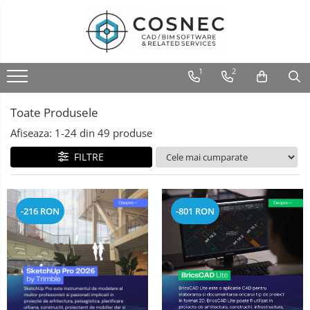
1
2
Toate Produsele
Afiseaza:
1-
24
din
49
produse
FILTRE
-216 RON
-801 RON