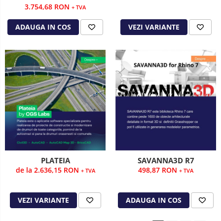
3.754,68 RON
+ TVA
ADAUGA IN COS
VEZI VARIANTE
PLATEIA
SAVANNA3D R7
de la 2.636,15 RON
498,87 RON
+ TVA
+ TVA
VEZI VARIANTE
ADAUGA IN COS