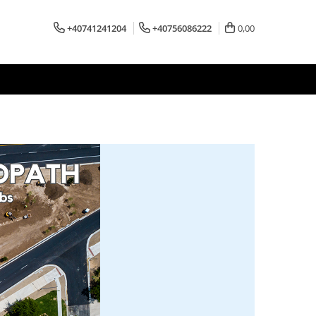
+40741241204
+40756086222
0,00