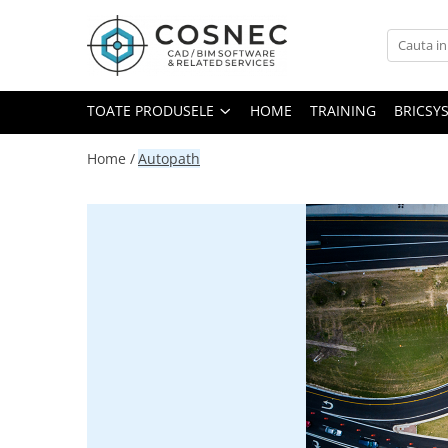
Toate Produsele
Arhitectura / Constructii
TOATE PRODUSELE
HOME
TRAINING
BRICSY
Bim 4D/5D
Home /
Autopath
Infrastructura
Instalatii MEP/Incendiu
Instruire
Landscape Design
Mecanica
Proiectare Generala
Retele Electrice
Vizualizare