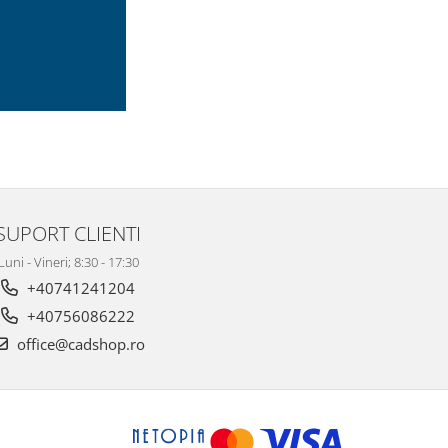
SUPORT CLIENTI
Luni - Vineri; 8:30 - 17:30
+40741241204
+40756086222
office@cadshop.ro