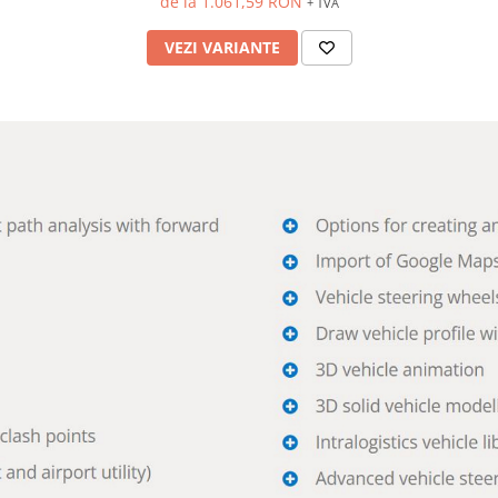
de la 1.061,59 RON
+ TVA
VEZI VARIANTE