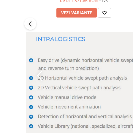
de la 1.371,66 RON
+ TVA
VEZI VARIANTE